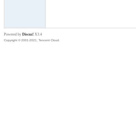
中
Powered by
Discuz!
X3.4
Copyright © 2001-2021, Tencent Cloud.
游