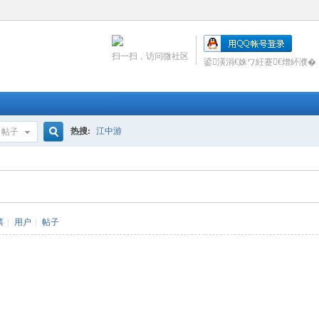
扫一扫，访问微社区
鍙渶涓€姝ワ紝蹇€熷紑濮�
热搜:
江中游
帖子
搜
索
票
|
用户
|
帖子