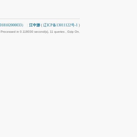
8102000033）
|
江中游
(
辽ICP备13011122号-1
)
 Processed in 0.118030 second(s), 11 queries , Gzip On.