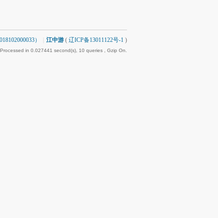
8102000033）
|
江中游
(
辽ICP备13011122号-1
)
 Processed in 0.027441 second(s), 10 queries , Gzip On.