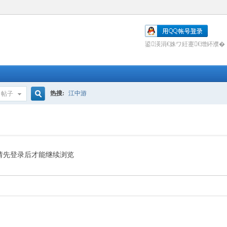
鍙渶涓€姝ワ紝蹇€熷紑濮�
热搜:
江中游
帖子
搜
索
请先登录后才能继续浏览