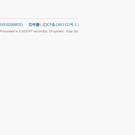
8102000033）
|
江中游
(
辽ICP备13011122号-1
)
 Processed in 0.025797 second(s), 10 queries , Gzip On.