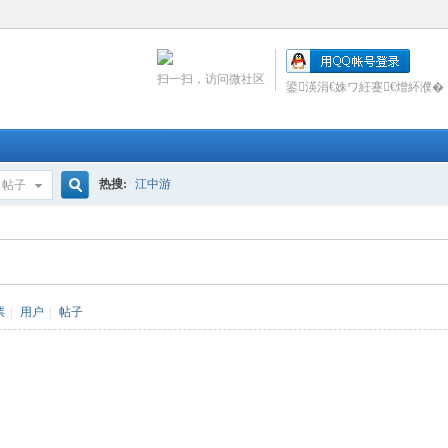
扫一扫，访问微社区
鍙渶涓€姝ワ紝蹇€熷紑濮�
热搜:
江中游
帖子
搜
索
票
|
用户
|
帖子