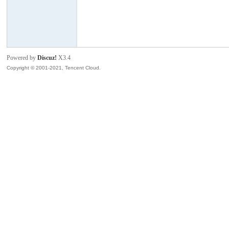
中
Powered by
Discuz!
X3.4
Copyright © 2001-2021, Tencent Cloud.
游