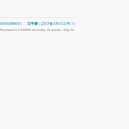
8102000033）
|
江中游
(
辽ICP备13011122号-1
)
 Processed in 0.029606 second(s), 18 queries , Gzip On.