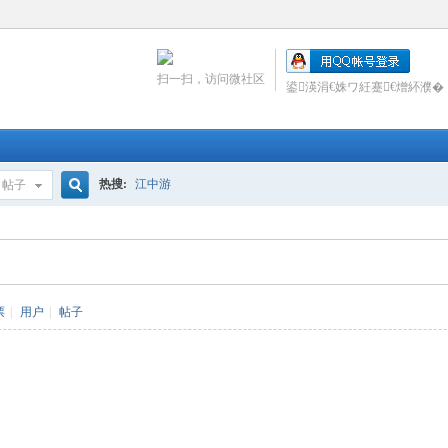
扫一扫，访问微社区
鍙渶涓€姝ワ紝蹇€熷紑濮�
热搜:
江中游
帖子
搜
索
票
|
用户
|
帖子