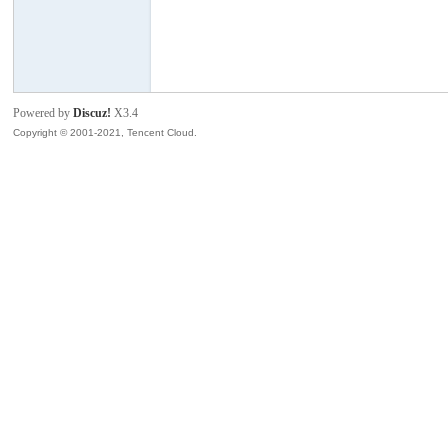
中
Powered by
Discuz!
X3.4
Copyright © 2001-2021, Tencent Cloud.
游