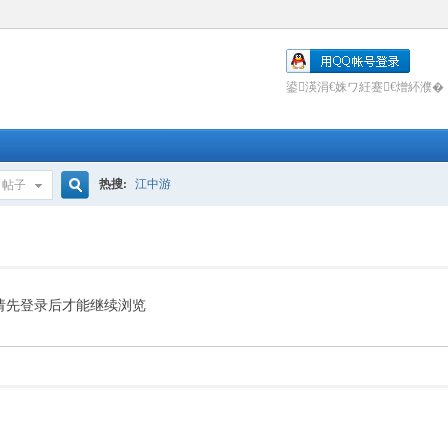
鍙渶涓€姝ワ紝蹇€熷紑濮�
热搜:
江中游
帖子
搜
索
请先登录后才能继续浏览