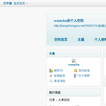
江中游
返回首页
ecumyku的个人空间
http://jiangzhongyou.net/?600174
[收藏]
空间首页
主题
个人资
头像
ecumyku
收听TA
加为好友
给我留言
打个招呼
发送消息
统计信息
已有
--
人来访过