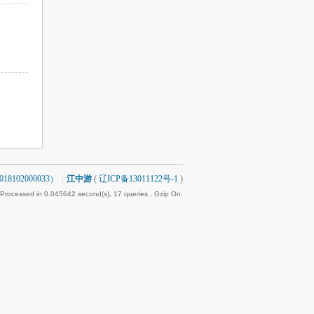
8102000033）
|
江中游
(
辽ICP备13011122号-1
)
 Processed in 0.045642 second(s), 17 queries , Gzip On.