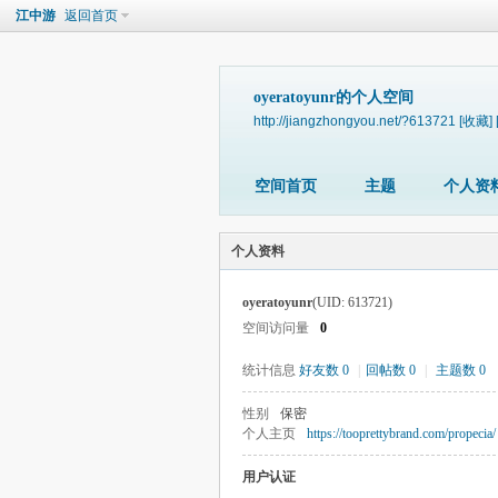
江中游
返回首页
oyeratoyunr的个人空间
http://jiangzhongyou.net/?613721
[收藏]
空间首页
主题
个人资
个人资料
oyeratoyunr
(UID: 613721)
空间访问量
0
统计信息
好友数 0
|
回帖数 0
|
主题数 0
性别
保密
个人主页
https://tooprettybrand.com/propecia/
用户认证