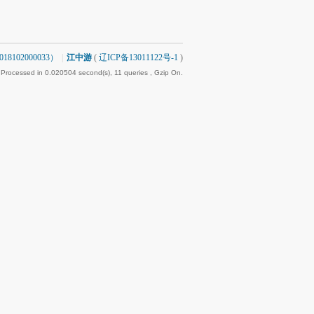
8102000033）
|
江中游
(
辽ICP备13011122号-1
)
 Processed in 0.020504 second(s), 11 queries , Gzip On.