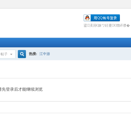
鍙渶涓€姝ワ紝蹇€熷紑濮�
热搜:
江中游
帖子
搜
索
请先登录后才能继续浏览