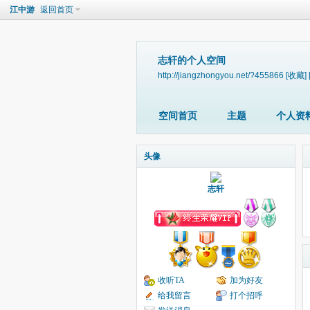
江中游
返回首页
志轩的个人空间
http://jiangzhongyou.net/?455866
[收藏]
空间首页
主题
个人资
头像
志轩
收听TA
加为好友
给我留言
打个招呼