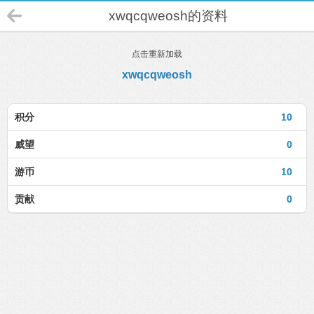
xwqcqweosh的资料
点击重新加载
xwqcqweosh
积分
10
威望
0
游币
10
贡献
0