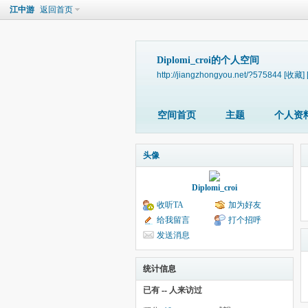
江中游
返回首页
Diplomi_croi的个人空间
http://jiangzhongyou.net/?575844
[收藏]
空间首页
主题
个人资
头像
Diplomi_croi
收听TA
加为好友
给我留言
打个招呼
发送消息
统计信息
已有
--
人来访过