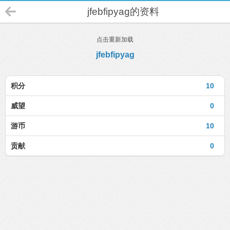
jfebfipyag的资料
点击重新加载
jfebfipyag
积分
10
威望
0
游币
10
贡献
0