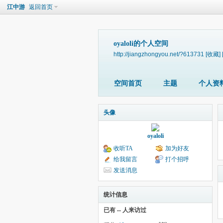
江中游
返回首页
oyaloli的个人空间
http://jiangzhongyou.net/?613731
[收藏]
空间首页
主题
个人资
头像
oyaloli
收听TA
加为好友
给我留言
打个招呼
发送消息
统计信息
已有
--
人来访过