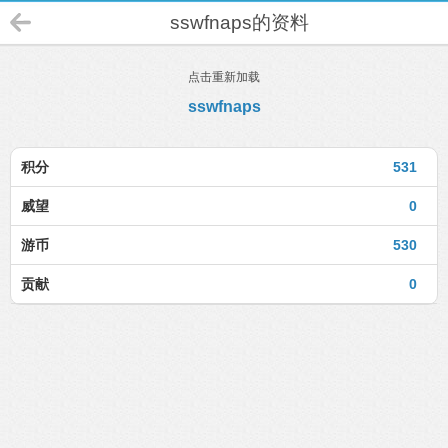
sswfnaps的资料
点击重新加载
sswfnaps
积分
531
威望
0
游币
530
贡献
0