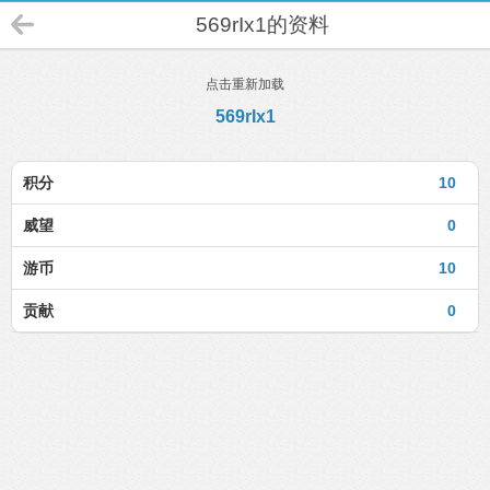
569rIx1的资料
点击重新加载
569rIx1
积分
10
威望
0
游币
10
贡献
0